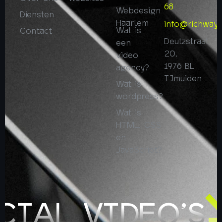
68
Webdesign
Diensten
Haarlem
info@richway.
Wat is
Contact
Deutzstraat
een
20,
video
1976 BL
agency?
IJmuiden
Wat is
wordpress?
Wat is
HTML, CSS
en
JavaScript?
IAL VIDEO’S