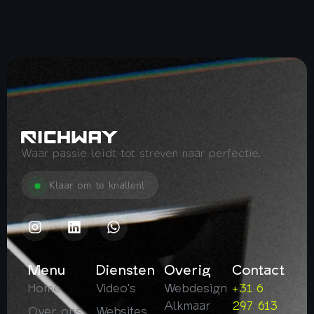
Waar passie leidt tot streven naar perfectie.
Klaar om te knallen!
Menu
Diensten
Overig
Contact
Home
Video's
Webdesign
+31 6
Alkmaar
297 613
Over ons
Websites