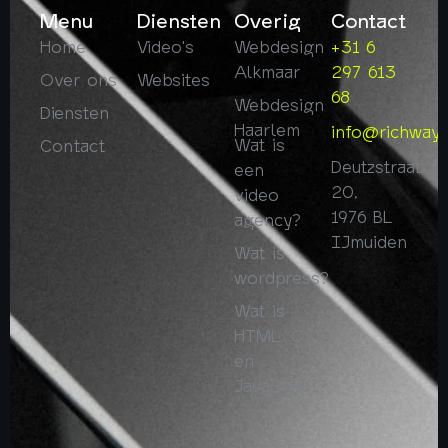
Menu
Diensten
Overig
Contact
Home
Video's
Webdesign
+31 6
Alkmaar
297 613
Over ons
Websites
68
Webdesign
Diensten
Haarlem
info@richway.
Wat is
Contact
Deutzstraat
een
20,
video
1976 BL
agency?
IJmuiden
Wat is
wordpress?
Wat is
HTML, CSS
en
JavaScript?