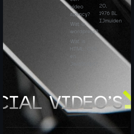
20,
video
1976 BL
agency?
IJmuiden
Wat is
wordpress?
Wat is
HTML, CSS
en
JavaScript?
IAL VIDEO’S