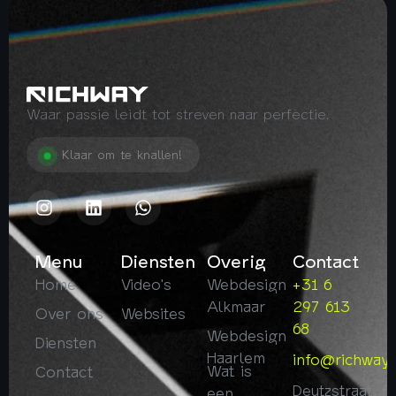
Waar passie leidt tot streven naar perfectie.
Klaar om te knallen!
Menu
Diensten
Overig
Contact
Home
Video's
Webdesign
+31 6
Alkmaar
297 613
Over ons
Websites
68
Webdesign
Diensten
Haarlem
info@richway.
Wat is
Contact
Deutzstraat
een