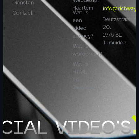
Diensten
Haarlem
info@richway.
Wat is
Contact
Deutzstraat
een
20,
video
1976 BL
agency?
IJmuiden
Wat is
wordpress?
Wat is
HTML, CSS
en
JavaScript?
CIAL VIDEO’S