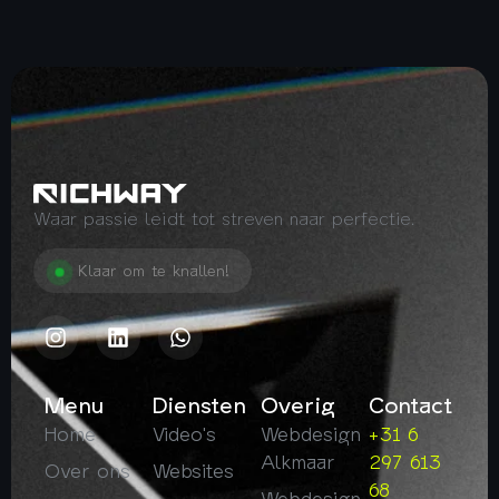
Waar passie leidt tot streven naar perfectie.
Klaar om te knallen!
Menu
Diensten
Overig
Contact
Home
Video's
Webdesign
+31 6
Alkmaar
297 613
Over ons
Websites
68
Webdesign