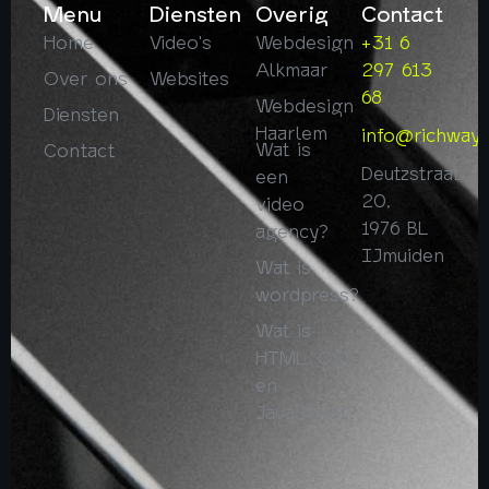
Menu
Diensten
Overig
Contact
Home
Video's
Webdesign
+31 6
Alkmaar
297 613
Over ons
Websites
68
Webdesign
Diensten
Haarlem
info@richway.
Wat is
Contact
Deutzstraat
een
20,
video
1976 BL
agency?
IJmuiden
Wat is
wordpress?
Wat is
HTML, CSS
en
JavaScript?