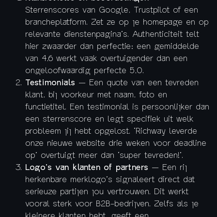
Sterrenscores van Google, Trustpilot of een
brancheplatform. Zet ze op je homepage en op
relevante dienstenpagina’s. Authenticiteit telt
hier zwaarder dan perfectie: een gemiddelde
van 4,6 werkt vaak overtuigender dan een
ongeloofwaardig perfecte 5,0.
Testimonials
— Een quote van een tevreden
klant, bij voorkeur met naam, foto en
functietitel. Een testimonial is persoonlijker dan
een sterrenscore en legt specifiek uit welk
probleem jij hebt opgelost. ‘Richway leverde
onze nieuwe website drie weken voor deadline
op’ overtuigt meer dan ‘super tevreden!’.
Logo’s van klanten of partners
— Een rij
herkenbare merklogo’s signaleert direct dat
serieuze partijen jou vertrouwen. Dit werkt
vooral sterk voor B2B-bedrijven. Zelfs als je
kleinere klanten hebt, geeft een