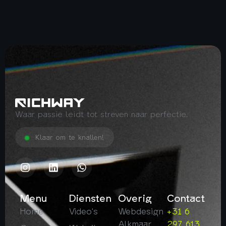
Waar passie leidt tot streven naar perfectie.
Klaar om te knallen!
Menu
Diensten
Overig
Contact
Home
Video's
Webdesign
+31 6
Alkmaar
297 613