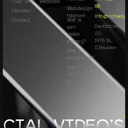
Over ons
Websites
68
Webdesign
Diensten
Haarlem
info@richway.
Wat is
Contact
Deutzstraat
een
20,
video
1976 BL
agency?
IJmuiden
Wat is
wordpress?
Wat is
HTML, CSS
en
JavaScript?
CIAL VIDEO’S