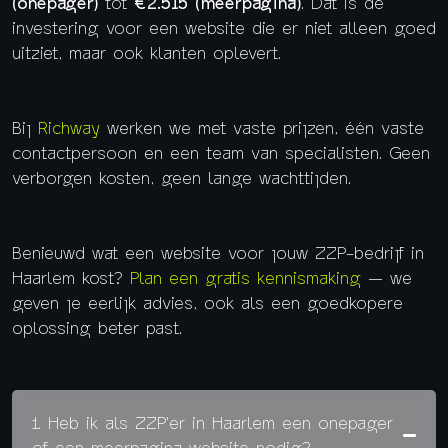
(onepager)
tot
€2.515 (meerpagina)
. Dat is de
investering voor een website die er niet alleen goed
uitziet, maar ook klanten oplevert.
Bij
Richway
werken we met vaste prijzen, één vaste
contactpersoon en een team van specialisten. Geen
verborgen kosten, geen lange wachttijden.
Benieuwd wat een website voor jouw ZZP-bedrijf in
Haarlem kost?
Plan een gratis kennismaking
— we
geven je eerlijk advies, ook als een goedkopere
oplossing beter past.
1. Heb ik als ZZP'er in Haarlem een onepager
of een meerpagina website nodig?