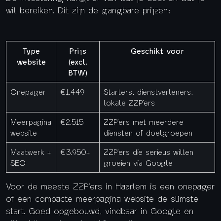
wil bereiken. Dit zijn de gangbare prijzen:
Type
Prijs
Geschikt voor
website
(excl.
BTW)
Onepager
€1.449
Starters, dienstverleners,
lokale ZZP’ers
Meerpagina
€2.515
ZZP’ers met meerdere
website
diensten of doelgroepen
Maatwerk +
€3.950+
ZZP’ers die serieus willen
SEO
groeien via Google
Voor de meeste ZZP’ers in Haarlem is een onepager
of een compacte meerpagina website de slimste
start. Goed opgebouwd, vindbaar in Google en