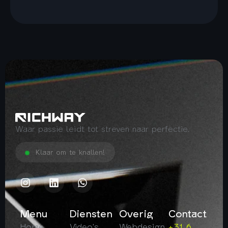
Waar passie leidt tot streven naar perfectie.
Klaar om te knallen!
Menu
Diensten
Overig
Contact
Home
Video's
Webdesign
+31 6