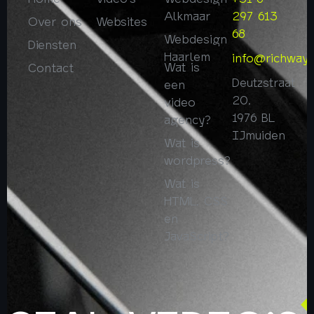
Alkmaar
297 613
Over ons
Websites
68
Webdesign
Diensten
Haarlem
info@richway.
Wat is
Contact
Deutzstraat
een
20,
video
1976 BL
agency?
IJmuiden
Wat is
wordpress?
Wat is
HTML, CSS
en
JavaScript?