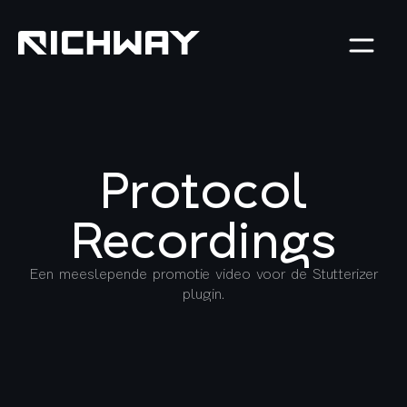
Protocol
Recordings
Een meeslepende promotie video voor de Stutterizer
plugin.