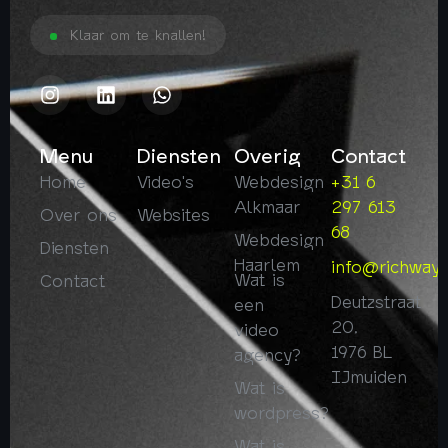
Klaar om te knallen!
Menu
Diensten
Overig
Contact
Home
Video's
Webdesign
+31 6
Alkmaar
297 613
Over ons
Websites
68
Webdesign
Diensten
Haarlem
info@richway.
Wat is
Contact
Deutzstraat
een
20,
video
1976 BL
agency?
IJmuiden
Wat is
wordpress?
Wat is