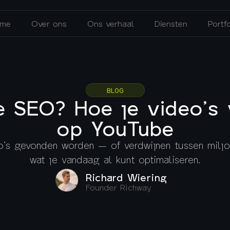
me
Over ons
Ons verhaal
Diensten
Portfo
BLOG
e SEO? Hoe je video’s 
op YouTube
’s gevonden worden — of verdwijnen tussen miljoe
wat je vandaag al kunt optimaliseren.
Richard Wiering
Founder Richway